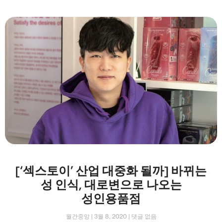
[‘섹스토이’ 산업 대중화 될까] 바뀌는
성 인식, 대로변으로 나오는
성인용품점
월간중앙
3월 8, 2020
댓글 없음