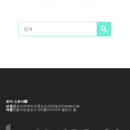
로마 스토어
브랜드
로마
캐릭터
언론보도
리테일러
Contact Us
제품
캔들
머핀
글로스 2
퍼퓸
리리러피 밸런스 젤