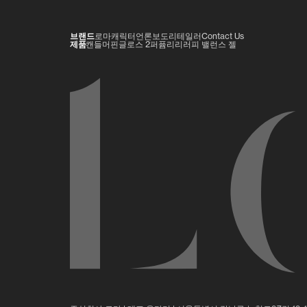
브랜드
로마
캐릭터
언론보도
리테일러
Contact Us
제품
캔들
머핀
글로스 2
퍼퓸
리리러피 밸런스 젤